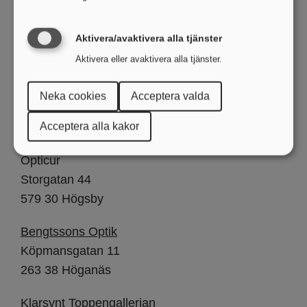
Götene Optik
Torggatan 7
Aktivera/avaktivera alla tjänster
533 30 Götene
Aktivera eller avaktivera alla tjänster.
Optica Helsingborg
Neka cookies
Acceptera valda
Kullagatan 12
Acceptera alla kakor
252 20 Helsingborg
Opticur
Storgatan 44
579 30 Högsby
Bengtssons Optik
Köpmansgatan 11
263 38 Höganäs
Klarsynt Toppengallerian