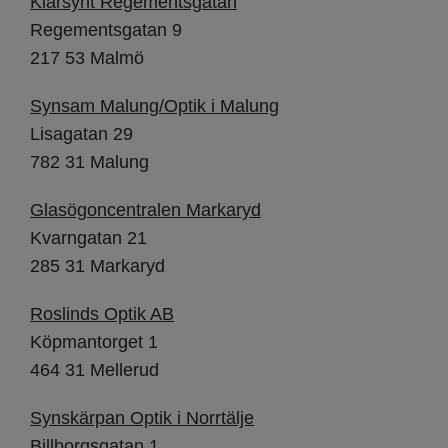
Klarsynt Regementsgatan
Regementsgatan 9
217 53 Malmö
Synsam Malung/Optik i Malung
Lisagatan 29
782 31 Malung
Glasögoncentralen Markaryd
Kvarngatan 21
285 31 Markaryd
Roslinds Optik AB
Köpmantorget 1
464 31 Mellerud
Synskärpan Optik i Norrtälje
Billborgsgatan 1