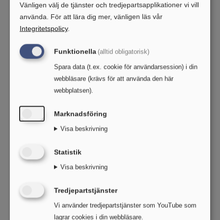
521 42 Falköping
Vänligen välj de tjänster och tredjepartsapplikationer vi vill
använda.
För att lära dig mer, vänligen läs vår
Din Ögontjänare
Integritetspolicy
.
Storgatan 3
Funktionella
(alltid obligatorisk)
467 40 Grästorp
Spara data (t.ex. cookie för användarsession) i din
Synsam Nordstan
webbläsare (krävs för att använda den här
webbplatsen).
Östra Hamngatan 28
411 09 Göteborg
Marknadsföring
Visa beskrivning
Wasa Optik
Vasaplatsen 7
Statistik
411 26 Göteborg
Visa beskrivning
Synvård Olskroken
Tredjepartstjänster
Redbergvägen 8
Vi använder tredjepartstjänster som YouTube som
416 65 Göteborg
lagrar cookies i din webbläsare.